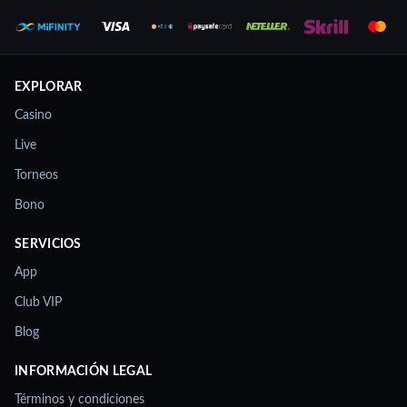
EXPLORAR
Casino
Live
Torneos
Bono
SERVICIOS
App
Club VIP
Blog
INFORMACIÓN LEGAL
Términos y condiciones