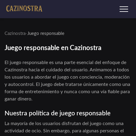
Casino
Cazinostra
Casino en vivo
-
Juego responsable
App
Juego responsable en Cazinostra
Deportes
Bono
El juego responsable es una parte esencial del enfoque de
Iniciar sesión
Cazinostra hacia el cuidado del usuario. Animamos a todos
Registrarse
los usuarios a abordar el juego con conciencia, moderación
y autocontrol. El juego debe tratarse únicamente como una
forma de entretenimiento y nunca como una vía fiable para
ganar dinero.
Nuestra política de juego responsable
La mayoría de los usuarios disfrutan del juego como una
actividad de ocio. Sin embargo, para algunas personas el